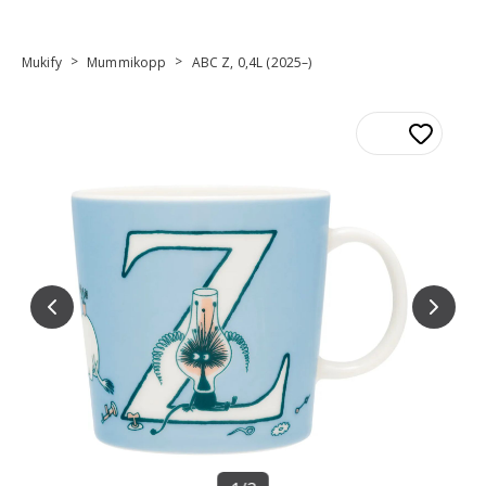
>
>
Mukify
Mummikopp
ABC Z, 0,4L (2025–)