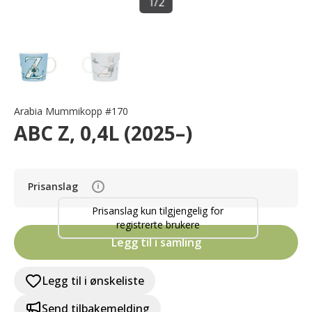
1
/
2
Arabia Mummikopp #170
ABC Z, 0,4L (2025–)
Prisanslag
i
Prisanslag kun tilgjengelig for
registrerte brukere
Legg til i samling
Legg til i ønskeliste
Send tilbakemelding