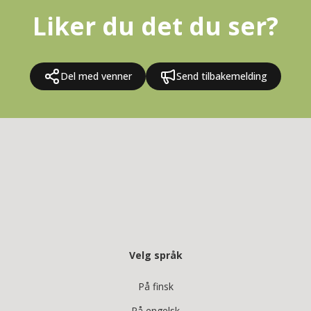
Liker du det du ser?
Del med venner
Send tilbakemelding
Velg språk
På finsk
På engelsk