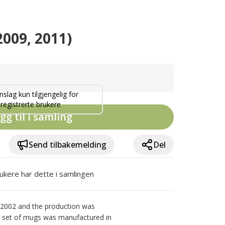
2009, 2011)
nslag kun tilgjengelig for
registrerte brukere
gg til i samling
Send tilbakemelding
Del
ukere har dette i samlingen
 2002 and the production was 
l set of mugs was manufactured in 