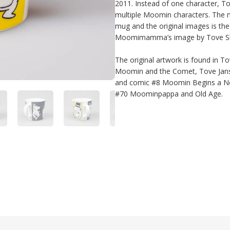
2011. Instead of one character, To
multiple Moomin characters. The m
mug and the original images is th
Moomimamma’s image by Tove Slot
The original artwork is found in T
Moomin and the Comet, Tove Jans
and comic #8 Moomin Begins a New 
#70 Moominpappa and Old Age.