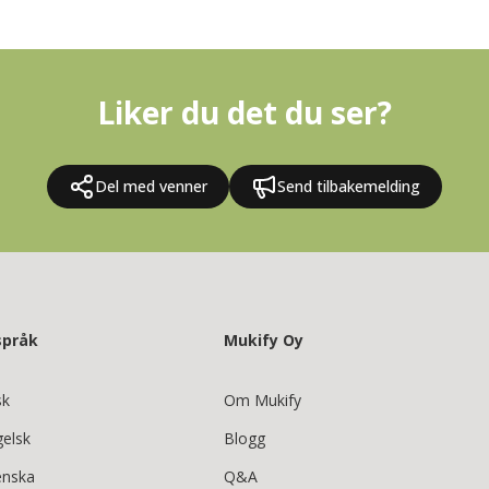
Liker du det du ser?
Del med venner
Send tilbakemelding
språk
Mukify Oy
sk
Om Mukify
gelsk
Blogg
enska
Q&A