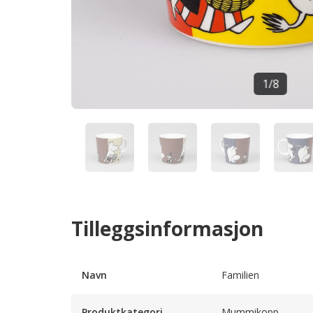
1
/
8
Tilleggsinformasjon
Navn
Familien
Produktkategori
Mummikopp