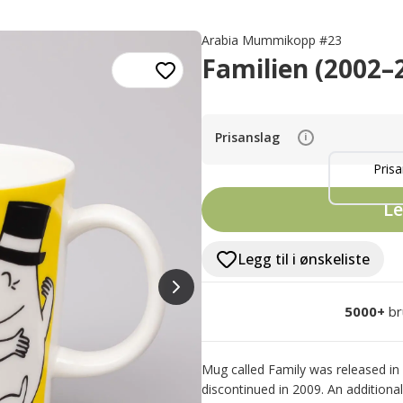
Arabia Mummikopp #23
Familien (2002–
Prisanslag
i
Prisa
Le
Legg til i ønskeliste
5000+
br
Mug called Family was released in
discontinued in 2009. An additiona