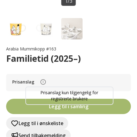
1
/
3
Arabia Mummikopp #163
Familietid (2025–)
Prisanslag
i
Prisanslag kun tilgjengelig for
registrerte brukere
Legg til i samling
Legg til i ønskeliste
Send tilbakemelding