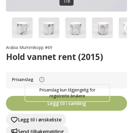
1
/
8
Arabia Mummikopp #69
Hold vannet rent (2015)
Prisanslag
i
Prisanslag kun tilgjengelig for
registrerte brukere
Legg til i samling
Legg til i ønskeliste
Send tilbakemelding