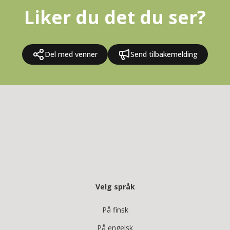
Liker du det du ser?
Del med venner
Send tilbakemelding
Velg språk
På finsk
På engelsk