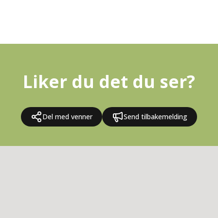
Liker du det du ser?
Del med venner
Send tilbakemelding