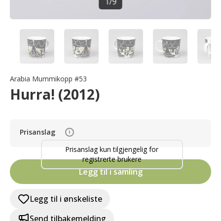
1
/
9
Arabia Mummikopp #53
Hurra! (2012)
Prisanslag
i
Prisanslag kun tilgjengelig for
registrerte brukere
Legg til i samling
Legg til i ønskeliste
Send tilbakemelding