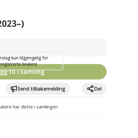
023–)
nslag kun tilgjengelig for
registrerte brukere
gg til i samling
Send tilbakemelding
Del
ukere har dette i samlingen