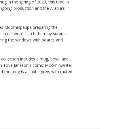
g in the spring of 2023, this time in 
ongoing production and the Arabia's 
ures Moominpappa preparing the 
e cold won't catch them by surprise 
tching the windows with boards and 
ollection includes a mug, bowl, and 
d on Tove Jansson's comic Moominwinter 
f the mug is a subtle grey, with muted 