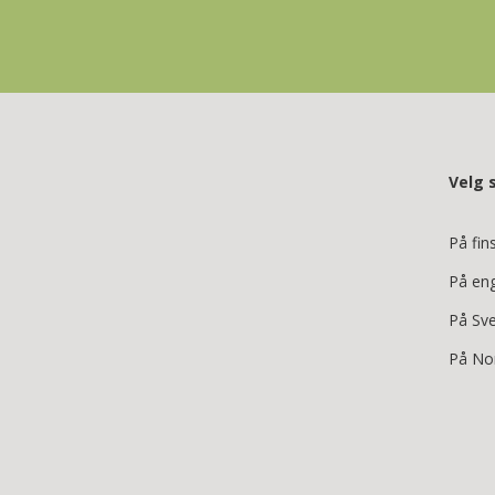
Velg 
På fin
På en
På Sv
På No