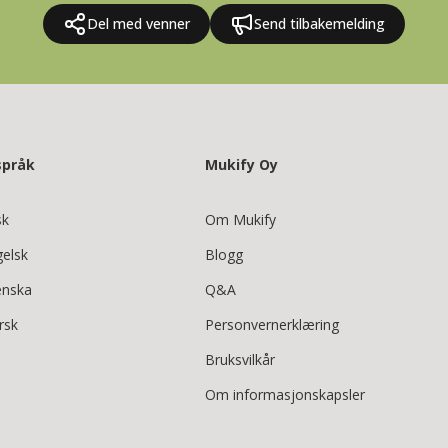
Del med venner
Send tilbakemelding
språk
Mukify Oy
sk
Om Mukify
gelsk
Blogg
enska
Q&A
rsk
Personvernerklæring
Bruksvilkår
Om informasjonskapsler