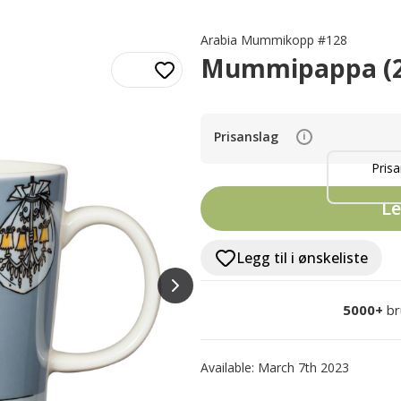
Arabia Mummikopp #128
Mummipappa (2
Prisanslag
i
Prisa
Le
Legg til i ønskeliste
5000+
br
Available: March 7th 2023
