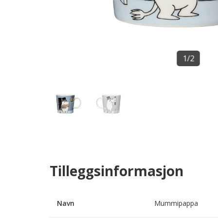
1
/
2
Tilleggsinformasjon
Navn
Mummipappa