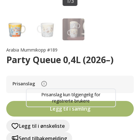
1
/
3
Arabia Mummikopp #189
Party Queue 0,4L (2026–)
Prisanslag
i
Prisanslag kun tilgjengelig for
registrerte brukere
Legg til i samling
Legg til i ønskeliste
Send tilbakemelding