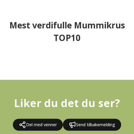
Mest verdifulle Mummikrus
TOP10
Liker du det du ser?
Del med venner
Send tilbakemelding