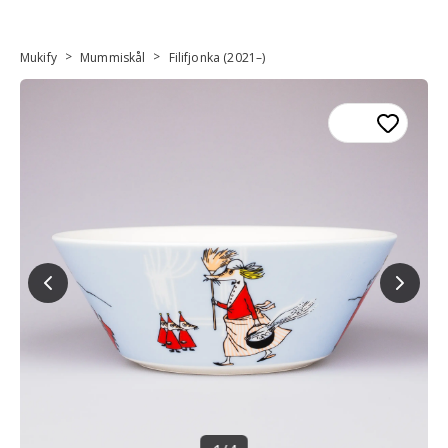
>
>
Mukify
Mummiskål
Filifjonka (2021–)