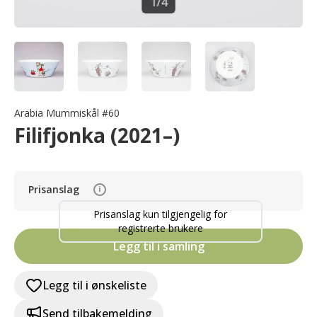
1
/
4
Arabia Mummiskål #60
Filifjonka (2021–)
Prisanslag
i
Prisanslag kun tilgjengelig for
registrerte brukere
Legg til i samling
Legg til i ønskeliste
Send tilbakemelding