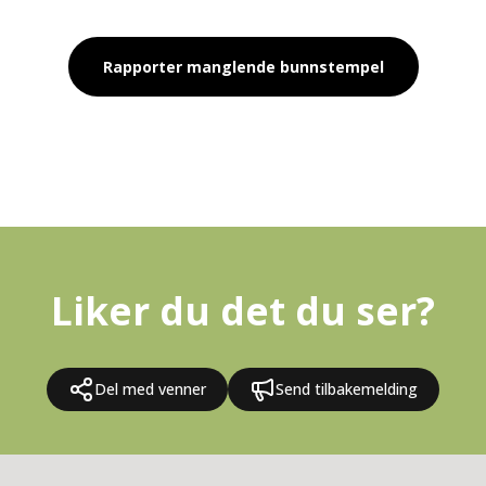
Rapporter manglende bunnstempel
Liker du det du ser?
Del med venner
Send tilbakemelding