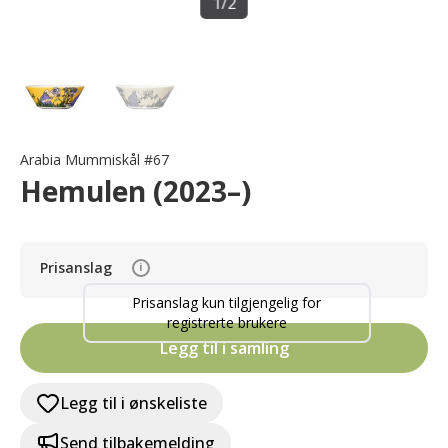
1
/
2
Arabia Mummiskål #67
Hemulen (2023–)
Prisanslag
i
Prisanslag kun tilgjengelig for
registrerte brukere
Legg til i samling
Legg til i ønskeliste
Send tilbakemelding