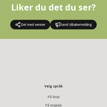
Liker du det du ser?
Del med venner
Send tilbakemelding
Velg språk
På finsk
På engelsk