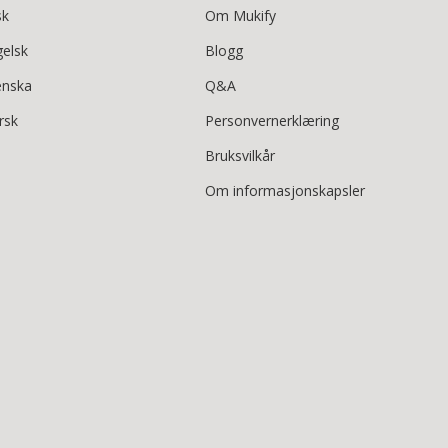
sk
Om Mukify
gelsk
Blogg
enska
Q&A
rsk
Personvernerklæring
Bruksvilkår
Om informasjonskapsler