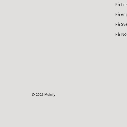
På fin
På en
På Sv
På No
© 2026 Mukify