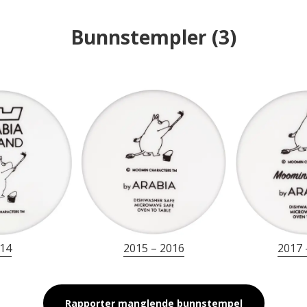
Bunnstempler
(
3
)
14
2015 – 2016
2017 
Rapporter manglende bunnstempel