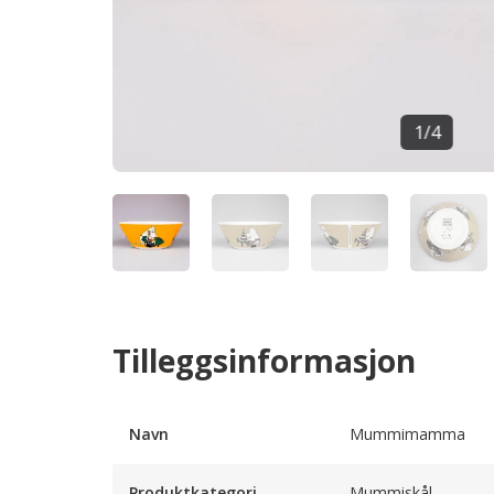
1
/
4
Tilleggsinformasjon
Navn
Mummimamma
Produktkategori
Mummiskål