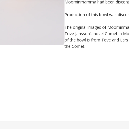
Moominmamma had been discontin
Production of this bowl was discon
The original images of Moominmam
Tove Jansson’s novel Comet in Mo
of the bowl is from Tove and Lars
the Comet.