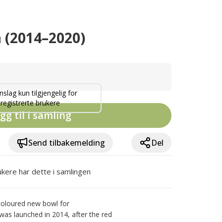
2014–2020)
nslag kun tilgjengelig for
registrerte brukere
gg til i samling
Send tilbakemelding
Del
ukere har dette i samlingen
coloured new bowl for 
 launched in 2014, after the red 