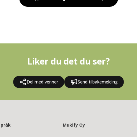
Liker du det du ser?
Del med venner
Send tilbakemelding
språk
Mukify Oy