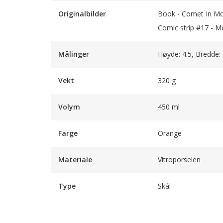
Originalbilder
Book - Comet In Mo
Comic strip #17 - M
Målinger
Høyde: 4.5, Bredde:
Vekt
320 g
Volym
450 ml
Farge
Orange
Materiale
Vitroporselen
Type
Skål