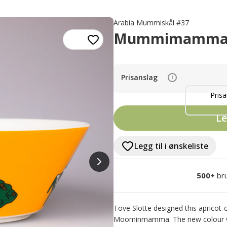
Arabia Mummiskål #37
Mummimamma (
Prisanslag
i
Prisa
Le
Legg til i ønskeliste
500+
br
Tove Slotte designed this apricot-
Moominmamma. The new colour was