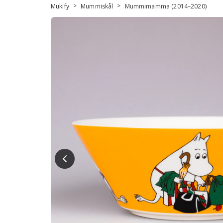
>
>
Mukify
Mummiskål
Mummimamma (2014–2020)