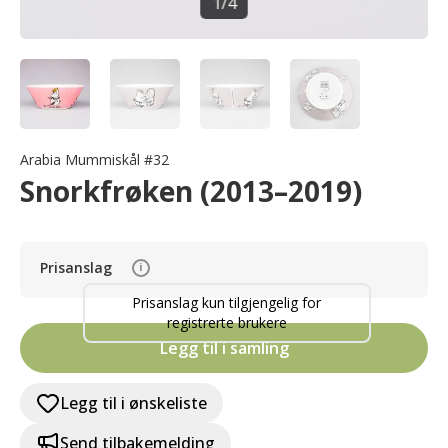
1
/
4
Arabia Mummiskål #32
Snorkfrøken (2013–2019)
Prisanslag
i
Prisanslag kun tilgjengelig for
registrerte brukere
Legg til i samling
Legg til i ønskeliste
Send tilbakemelding