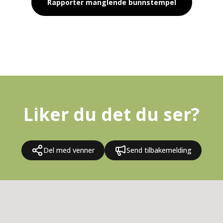
Rapporter manglende bunnstempel
Liker du det du ser?
Del med venner
Send tilbakemelding