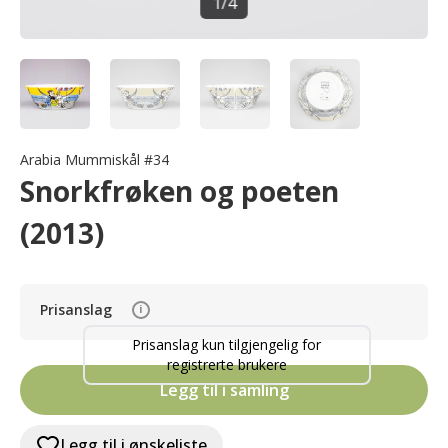
1
/
4
Arabia Mummiskål #34
Snorkfrøken og poeten
(2013)
Prisanslag
i
Prisanslag kun tilgjengelig for
registrerte brukere
Legg til i samling
Legg til i ønskeliste