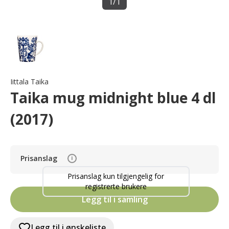
1
/
1
Iittala Taika
Taika mug midnight blue 4 dl
(2017)
Prisanslag
i
Prisanslag kun tilgjengelig for
registrerte brukere
Legg til i samling
Legg til i ønskeliste