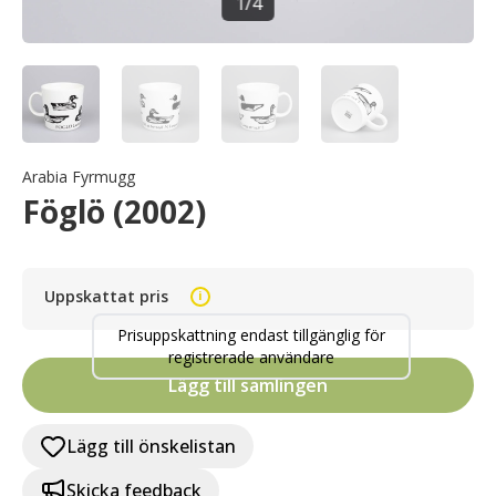
1
/
4
Arabia Fyrmugg
Föglö (2002)
Uppskattat pris
i
Prisuppskattning endast tillgänglig för
registrerade användare
Lägg till samlingen
Lägg till önskelistan
Skicka feedback