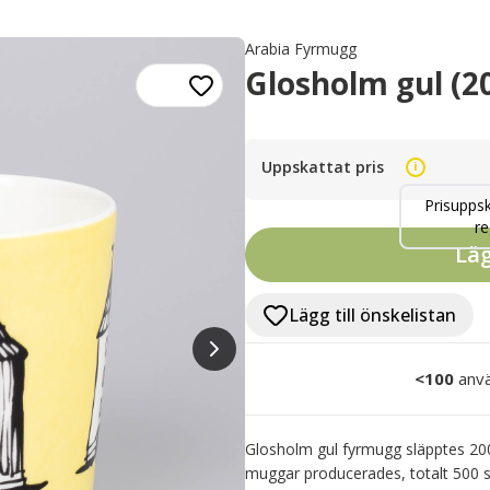
Arabia Fyrmugg
Glosholm gul (2
Uppskattat pris
i
Prisuppsk
re
Läg
Lägg till önskelistan
<100
anvä
Glosholm gul fyrmugg släpptes 2002
muggar producerades, totalt 500 st