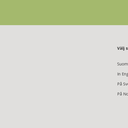
Välj 
Suom
In Eng
På Sv
På No