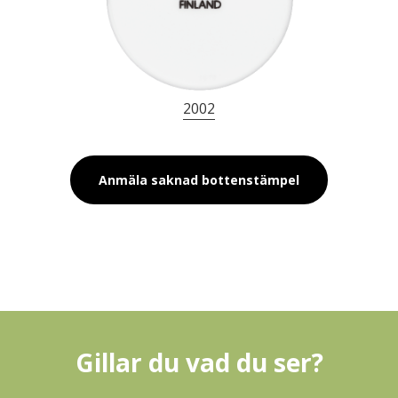
2002
Anmäla saknad bottenstämpel
Gillar du vad du ser?