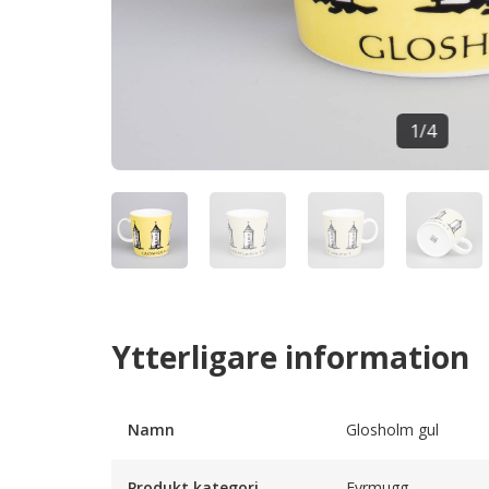
1
/
4
Ytterligare information
Namn
Glosholm gul
Produkt kategori
Fyrmugg