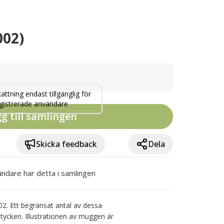
002)
attning endast tillgänglig för
gistrerade användare
g till samlingen
Skicka feedback
Dela
ndare har detta i samlingen
. Ett begränsat antal av dessa 
ycken. Illustrationen av muggen är 