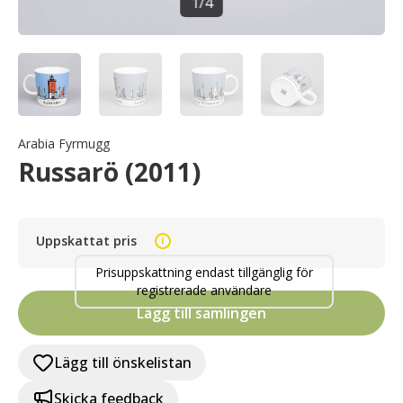
1
/
4
Arabia Fyrmugg
Russarö (2011)
Uppskattat pris
i
Prisuppskattning endast tillgänglig för
registrerade användare
Lägg till samlingen
Lägg till önskelistan
Skicka feedback