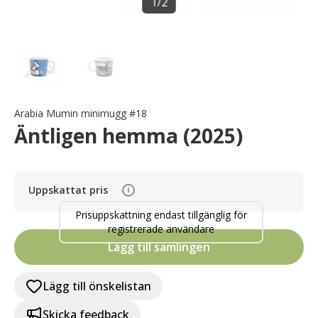
1
/
2
Arabia Mumin minimugg #18
Äntligen hemma (2025)
Uppskattat pris
i
Prisuppskattning endast tillgänglig för
registrerade användare
Lägg till samlingen
Lägg till önskelistan
Skicka feedback