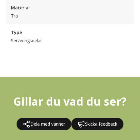
Material
Trä
Type
Serveringsdelar
Gillar du vad du ser?
Dela med vänner
Skicka feedback