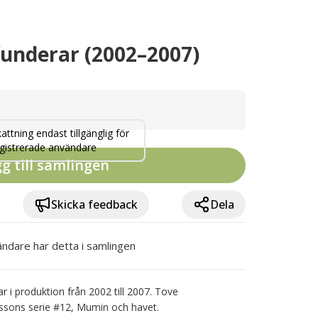
nderar (2002–2007)
attning endast tillgänglig för
gistrerade användare
g till samlingen
Skicka feedback
Dela
ndare har detta i samlingen
 i produktion från 2002 till 2007. Tove 
nssons serie #12, Mumin och havet.
