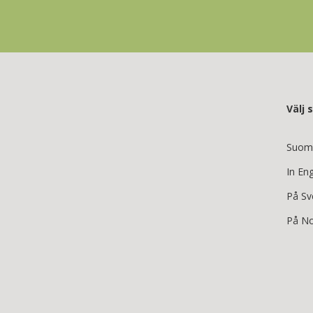
Välj 
Suom
In Eng
På Sv
På No