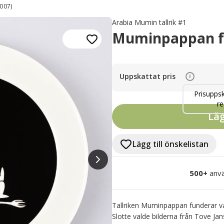
007)
Arabia Mumin tallrik #1
Muminpappan fu
Uppskattat pris
i
Prisuppsk
re
Läg
Lägg till önskelistan
500+
anvä
Tallriken Muminpappan funderar var
Slotte valde bilderna från Tove Ja