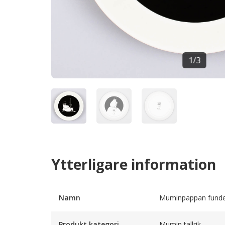
1
/
3
Ytterligare information
Namn
Muminpappan funde
Produkt kategori
Mumin tallrik