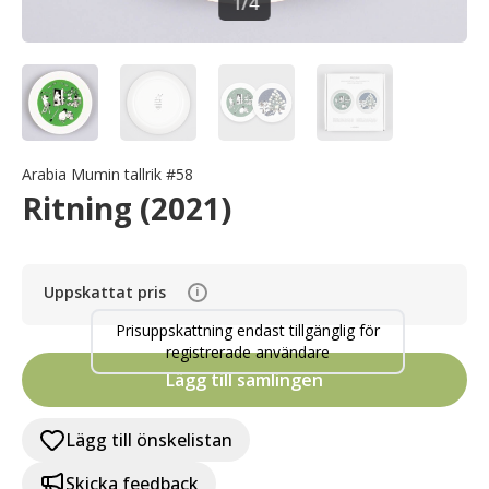
1
/
4
Arabia Mumin tallrik #58
Ritning (2021)
Uppskattat pris
i
Prisuppskattning endast tillgänglig för
registrerade användare
Lägg till samlingen
Lägg till önskelistan
Skicka feedback