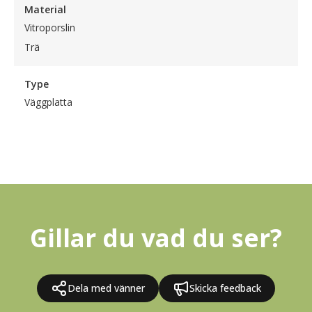
Material
Vitroporslin
Trä
Type
Väggplatta
Gillar du vad du ser?
Dela med vänner
Skicka feedback