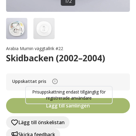
1
/
2
Arabia Mumin väggtallrik #22
Skidbacken (2002–2004)
Uppskattat pris
i
Prisuppskattning endast tillgänglig för
registrerade användare
Lägg till samlingen
Lägg till önskelistan
Skicka feedback