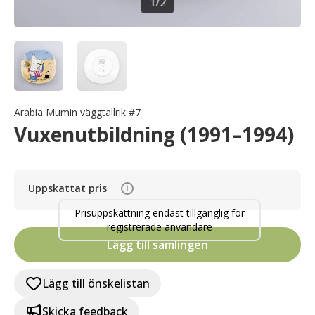
1
/
2
Arabia Mumin väggtallrik #7
Vuxenutbildning (1991–1994)
Uppskattat pris
i
Prisuppskattning endast tillgänglig för
registrerade användare
Lägg till samlingen
Lägg till önskelistan
Skicka feedback