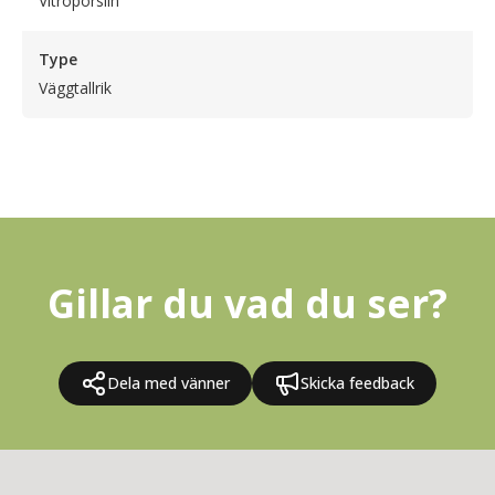
Vitroporslin
Type
Väggtallrik
Gillar du vad du ser?
Dela med vänner
Skicka feedback