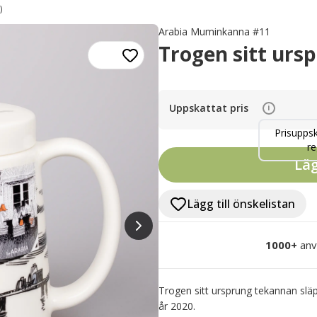
)
Arabia Muminkanna #11
Trogen sitt urs
Uppskattat pris
i
Prisuppsk
re
Läg
Lägg till önskelistan
1000+
anv
Trogen sitt ursprung tekannan släp
år 2020.
