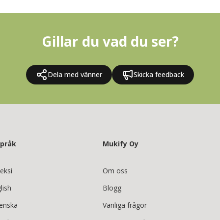
Gillar du vad du ser?
Dela med vänner
Skicka feedback
språk
Mukify Oy
eksi
Om oss
lish
Blogg
enska
Vanliga frågor