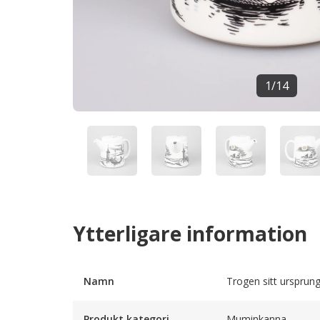
1
/
14
Ytterligare information
Namn
Trogen sitt ursprun
Produkt kategori
Muminkanna