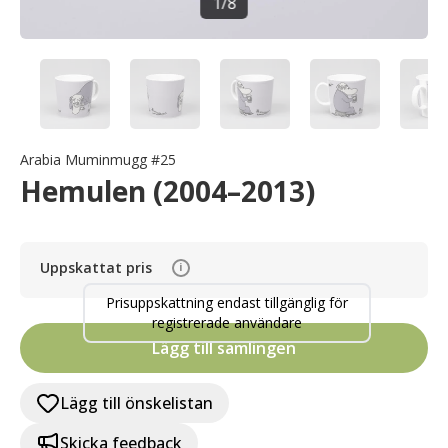
1
/
8
Arabia Muminmugg #25
Hemulen (2004–2013)
Uppskattat pris
i
Prisuppskattning endast tillgänglig för
registrerade användare
Lägg till samlingen
Lägg till önskelistan
Skicka feedback