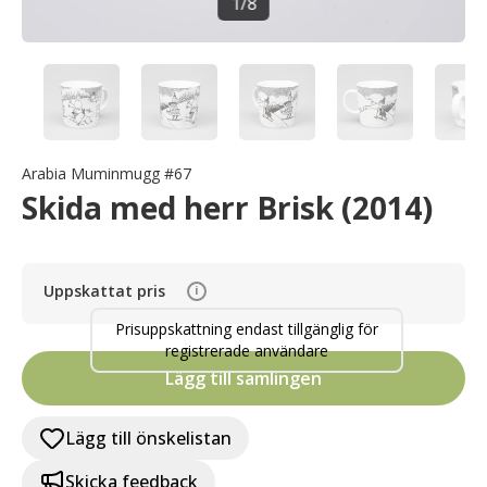
1
/
8
Arabia Muminmugg #67
Skida med herr Brisk (2014)
Uppskattat pris
i
Prisuppskattning endast tillgänglig för
registrerade användare
Lägg till samlingen
Lägg till önskelistan
Skicka feedback