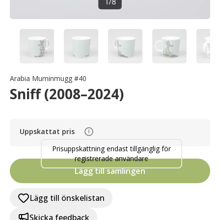
1
/
8
Arabia Muminmugg #40
Sniff (2008–2024)
Uppskattat pris
i
Prisuppskattning endast tillgänglig för
registrerade användare
Lägg till samlingen
Lägg till önskelistan
Skicka feedback