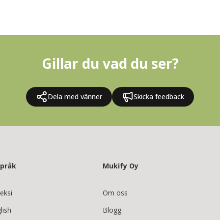
Gillar du vad du ser?
Dela med vänner
Skicka feedback
språk
Mukify Oy
eksi
Om oss
lish
Blogg