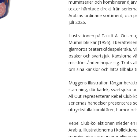
muminserier och kombinerar djärva
texter hämtade direkt från serierna
Arabias ordinarie sortiment, och pr
juli 2026.

Illustrationen på Talk It All Out-
Mumin blir kär (1956). I berättelsen
glamorös teaterskådespelerska, vil
osäker och svartsjuk. Känslorna vä
missförstånden hopar sig. Trots all 
om sina känslor och hitta tillbaka ti
Muggens illustration fångar berät
stämning, där kärlek, svartsjuka oc
All Out representerar Rebel Club-kol
seriernas händelser presenteras s
uttrycksfulla karaktärer, humor och
Rebel Club-kollektionen inleder en
Arabia. Illustrationerna i kollekti
muminserier som ursprungligen publ