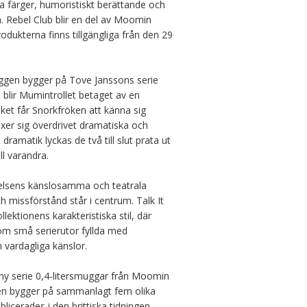
 färger, humoristiskt berättande och 
. Rebel Club blir en del av Moomin 
odukterna finns tillgängliga från den 29 
muggen bygger på Tove Janssons serie 
 blir Mumintrollet betaget av en 
ket får Snorkfröken att känna sig 
xer sig överdrivet dramatiska och 
dramatik lyckas de två till slut prata ut 
ll varandra.

telsens känslosamma och teatrala 
h missförstånd står i centrum. Talk It 
lektionens karakteristiska stil, där 
om små serierutor fyllda med 
 vardagliga känslor.

 ny serie 0,4-litersmuggar från Moomin 
onen bygger på sammanlagt fem olika 
icerades i den brittiska tidningen 