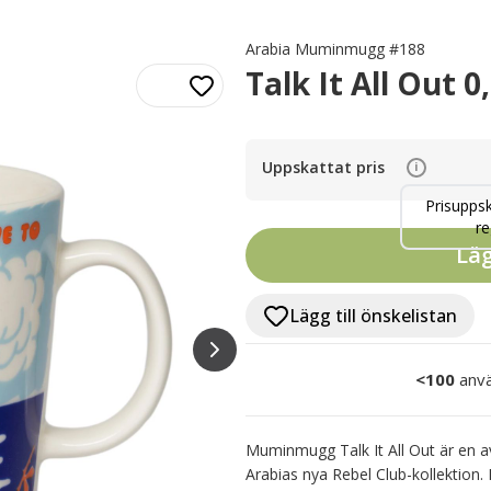
Arabia Muminmugg #188
Talk It All Out 0
Uppskattat pris
i
Prisuppsk
re
Läg
Lägg till önskelistan
<100
anvä
Muminmugg Talk It All Out är en a
Arabias nya Rebel Club-kollektion.