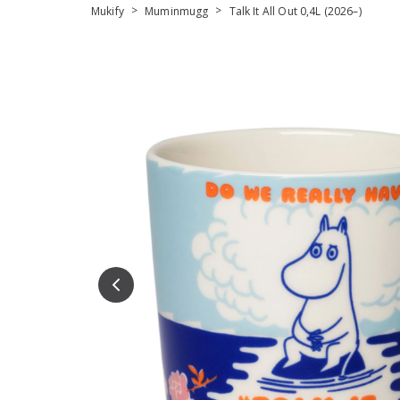
>
>
Mukify
Muminmugg
Talk It All Out 0,4L (2026–)