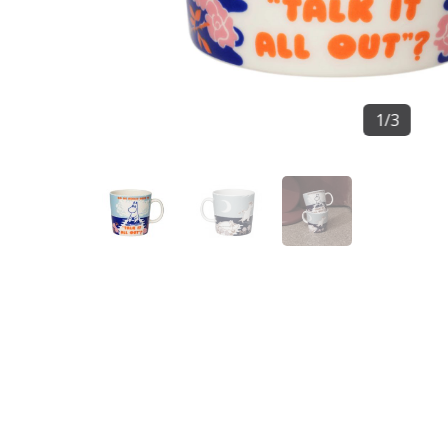
1
/
3