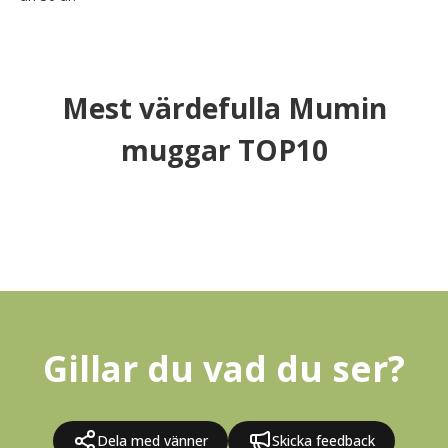
Mest värdefulla Mumin
muggar TOP10
Gillar du vad du ser?
Dela med vänner
Skicka feedback