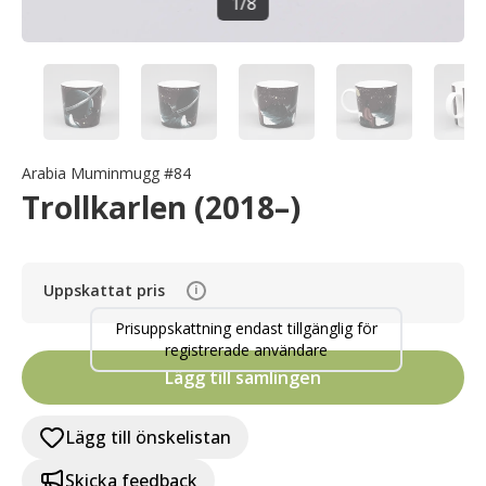
1
/
8
Arabia Muminmugg #84
Trollkarlen (2018–)
Uppskattat pris
i
Prisuppskattning endast tillgänglig för
registrerade användare
Lägg till samlingen
Lägg till önskelistan
Skicka feedback