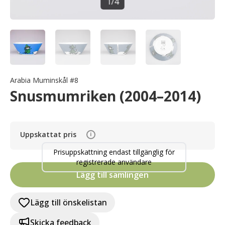
1
/
4
Arabia Muminskål #8
Snusmumriken (2004–2014)
Uppskattat pris
i
Prisuppskattning endast tillgänglig för
registrerade användare
Lägg till samlingen
Lägg till önskelistan
Skicka feedback