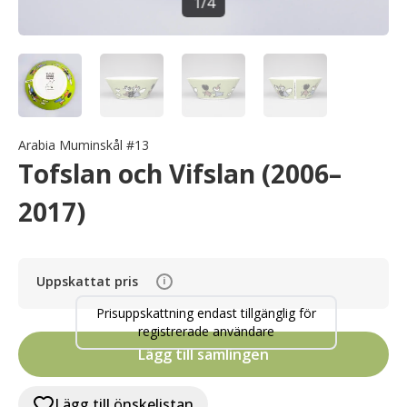
1
/
4
Arabia Muminskål #13
Tofslan och Vifslan (2006–
2017)
Uppskattat pris
i
Prisuppskattning endast tillgänglig för
registrerade användare
Lägg till samlingen
Lägg till önskelistan