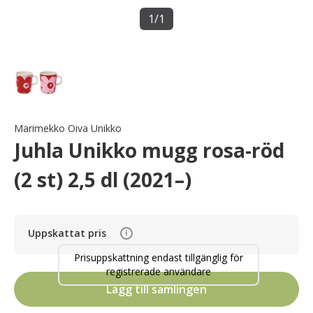
1
/
1
Marimekko Oiva Unikko
Juhla Unikko mugg rosa-röd
(2 st) 2,5 dl (2021–)
Uppskattat pris
i
Prisuppskattning endast tillgänglig för
registrerade användare
Lägg till samlingen