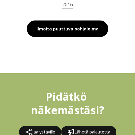
2016
Ilmoita puuttuva pohjaleima
Pidätkö 
näkemästäsi?
Jaa ystäville
Lähetä palautetta