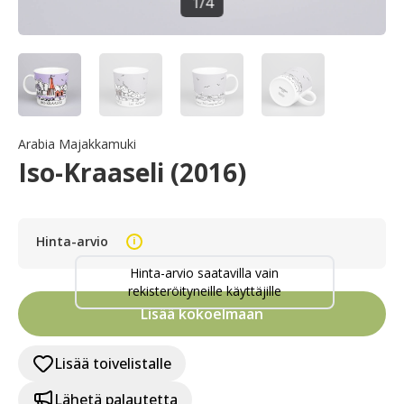
1
/
4
Arabia Majakkamuki
Iso-Kraaseli (2016)
Hinta-arvio
i
Hinta-arvio saatavilla vain
rekisteröityneille käyttäjille
Lisää kokoelmaan
Lisää toivelistalle
Lähetä palautetta