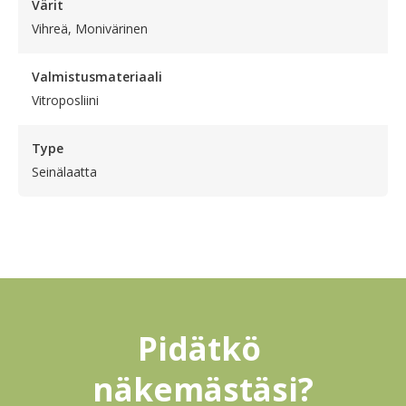
Värit
Vihreä, Monivärinen
Valmistusmateriaali
Vitroposliini
Type
Seinälaatta
Pidätkö 
näkemästäsi?