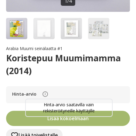
1
/
4
Arabia Muumi seinälaatta #1
Koristepuu Muumimamma
(2014)
Hinta-arvio
i
Hinta-arvio saatavilla vain
rekisteröityneille käyttäjille
Lisää kokoelmaan
Lisää toivelistalle