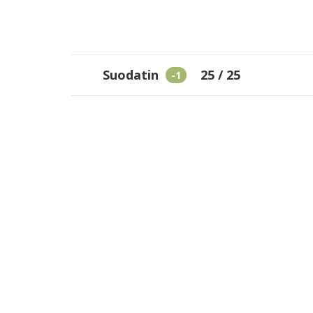
Suodatin
25
/
25
-1