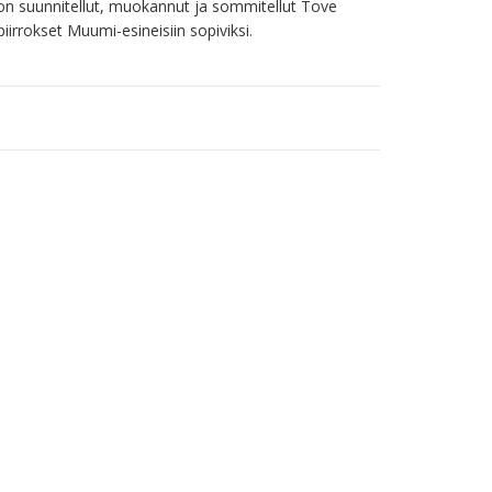
 on suunnitellut, muokannut ja sommitellut Tove 
iirrokset Muumi-esineisiin sopiviksi.