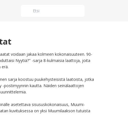
tat
aatat voidaan jakaa kolmeen kokonaisuuteen. 90-
duttaisi Nyytiä?" -sarja 8-kulmaisia laattoja, joita 
erä. 

nen sarja koostuu puukehysteisistä laatoista, jotka 
sy -postimyynnin kautta. Näiden seinälaattojen 
uunnittelemia.

seinälle asetettava sisususkokonaisuus, Muumi-
aatan kuvituksessa on yksi Muumilaakson tutuista 