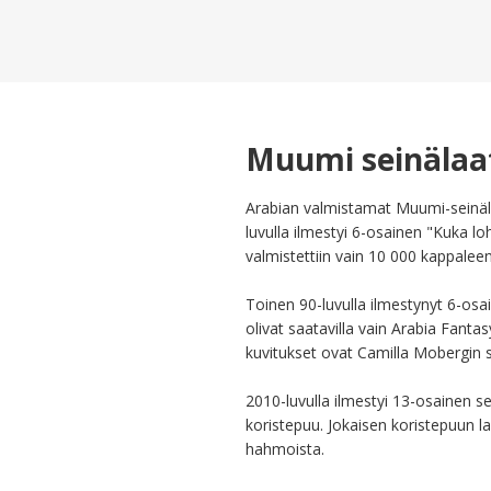
Muumi seinälaa
Arabian valmistamat Muumi-seinäl
luvulla ilmestyi 6-osainen "Kuka loh
valmistettiin vain 10 000 kappaleen 
Toinen 90-luvulla ilmestynyt 6-osai
olivat saatavilla vain Arabia Fanta
kuvitukset ovat Camilla Mobergin s
2010-luvulla ilmestyi 13-osainen 
koristepuu. Jokaisen koristepuun l
hahmoista. 
