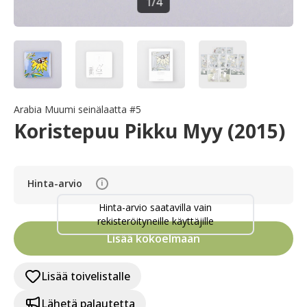
1
/
4
Arabia Muumi seinälaatta #5
Koristepuu Pikku Myy (2015)
Hinta-arvio
i
Hinta-arvio saatavilla vain
rekisteröityneille käyttäjille
Lisää kokoelmaan
Lisää toivelistalle
Lähetä palautetta