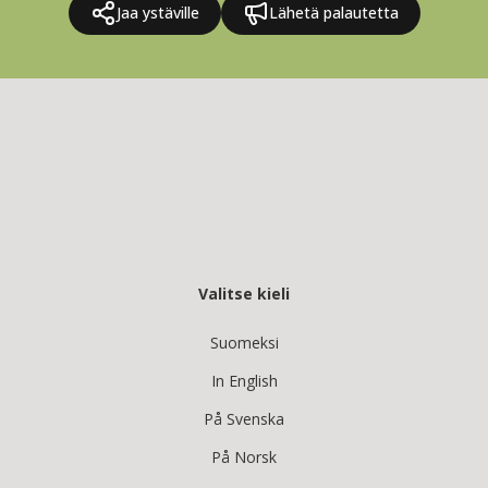
Jaa ystäville
Lähetä palautetta
Valitse kieli
Suomeksi
In English
På Svenska
På Norsk