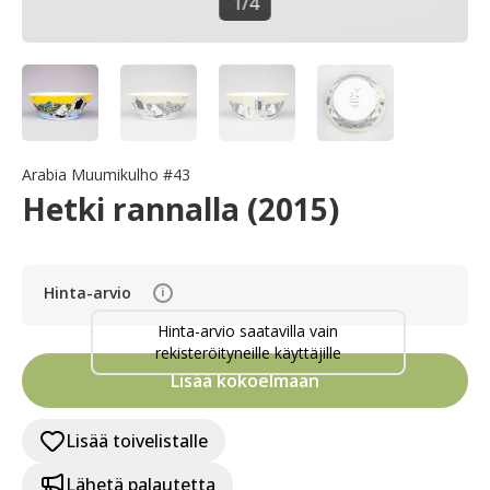
1
/
4
Arabia Muumikulho #43
Hetki rannalla (2015)
Hinta-arvio
i
Hinta-arvio saatavilla vain
rekisteröityneille käyttäjille
Lisää kokoelmaan
Lisää toivelistalle
Lähetä palautetta