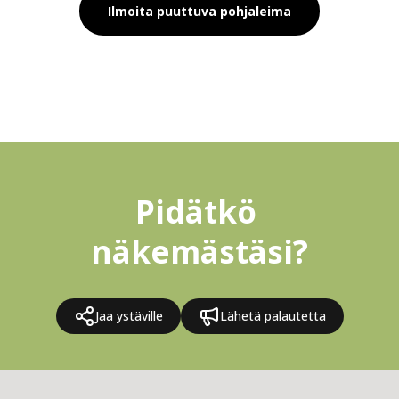
Ilmoita puuttuva pohjaleima
Pidätkö 
näkemästäsi?
Jaa ystäville
Lähetä palautetta