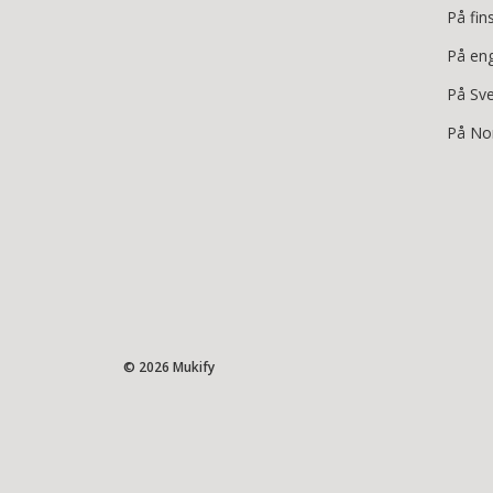
På fin
På en
På Sv
På No
© 2026 Mukify