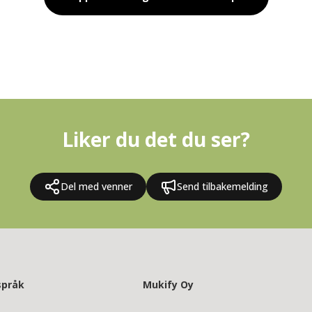
Liker du det du ser?
Del med venner
Send tilbakemelding
språk
Mukify Oy