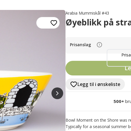
Arabia Mummiskål #43
Øyeblikk på str
Prisanslag
i
Prisa
Le
Legg til i ønskeliste
500+
br
Bowl Moment on the Shore was rel
Typically for a seasonal summer bo