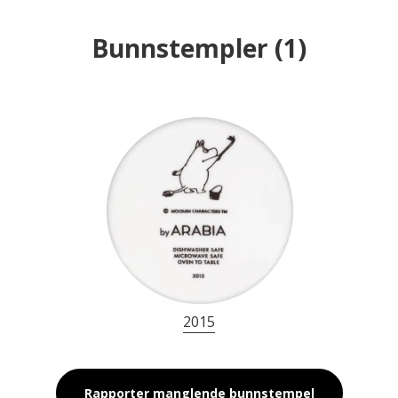
Bunnstempler
(
1
)
2015
Rapporter manglende bunnstempel