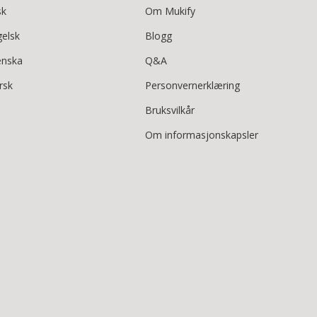
sk
Om Mukify
gelsk
Blogg
enska
Q&A
rsk
Personvernerklæring
Bruksvilkår
Om informasjonskapsler