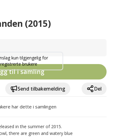
anden (2015)
nslag kun tilgjengelig for
registrerte brukere
gg til i samling
Send tilbakemelding
Del
ukere har dette i samlingen
eased in the summer of 2015. 
wl, there are green and watery blue 