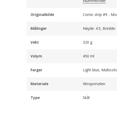
Mummitrollet
Originalbilde
Comic strip #9 - Mo
Målinger
Høyde: 4.5, Bredde:
Vekt
320 g
Volym
450 ml
Farger
Light blue, Multicolo
Materiale
Vitroporselen
Type
Skål