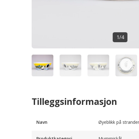
1
/
4
Tilleggsinformasjon
Navn
Øyeblikk på strande
Produktkategori
Mummiskål