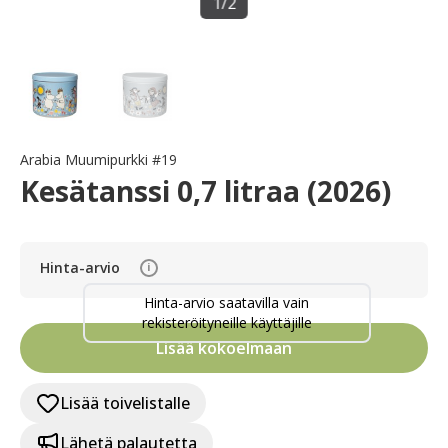
1
/
2
Arabia Muumipurkki #19
Kesätanssi 0,7 litraa (2026)
Hinta-arvio
i
Hinta-arvio saatavilla vain
rekisteröityneille käyttäjille
Lisää kokoelmaan
Lisää toivelistalle
Lähetä palautetta