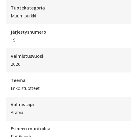
Tuotekategoria
Muumipurkki
Järjestysnumero
19
Valmistusvuosi
2026
Teema
Erikoistuotteet
Valmistaja
Arabia
Esineen muotoilija
Kaj Franck