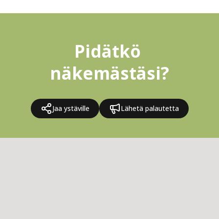
Pidätkö 
näkemästäsi?
Jaa ystäville
Lähetä palautetta