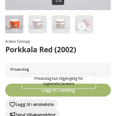
1
/
4
Arabia Fyrkopp
Porkkala Red (2002)
Prisanslag
Prisanslag kun tilgjengelig for
registrerte brukere
Legg til i samling
Legg til i ønskeliste
Send tilbakemelding