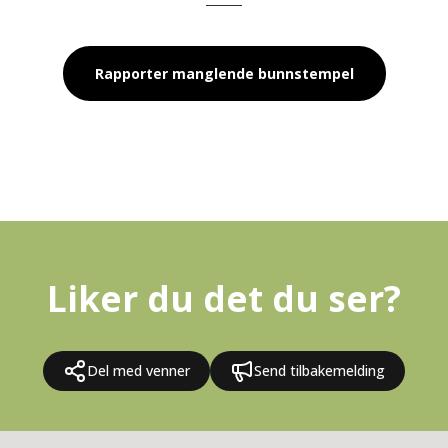
Rapporter manglende bunnstempel
Liker du det du ser?
Del med venner
Send tilbakemelding