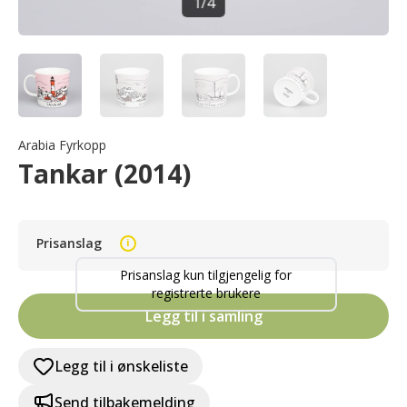
1
/
4
Arabia Fyrkopp
Tankar (2014)
Prisanslag
i
Prisanslag kun tilgjengelig for
registrerte brukere
Legg til i samling
Legg til i ønskeliste
Send tilbakemelding