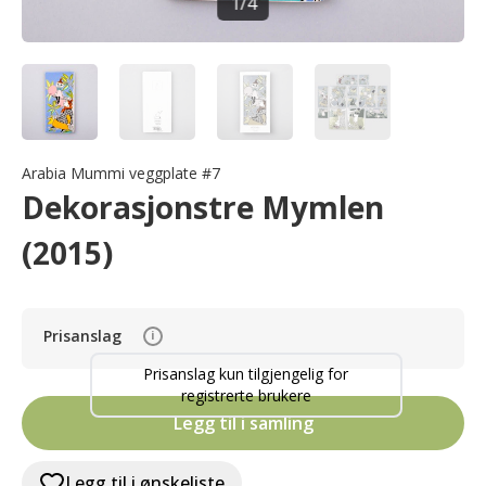
1
/
4
Arabia Mummi veggplate #7
Dekorasjonstre Mymlen
(2015)
Prisanslag
i
Prisanslag kun tilgjengelig for
registrerte brukere
Legg til i samling
Legg til i ønskeliste