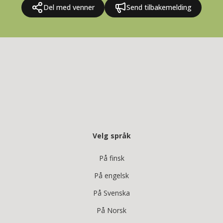
Del med venner
Send tilbakemelding
Velg språk
På finsk
På engelsk
På Svenska
På Norsk