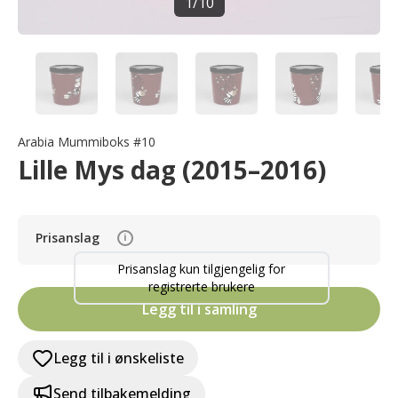
1
/
10
Arabia Mummiboks #10
Lille Mys dag (2015–2016)
Prisanslag
i
Prisanslag kun tilgjengelig for
registrerte brukere
Legg til i samling
Legg til i ønskeliste
Send tilbakemelding