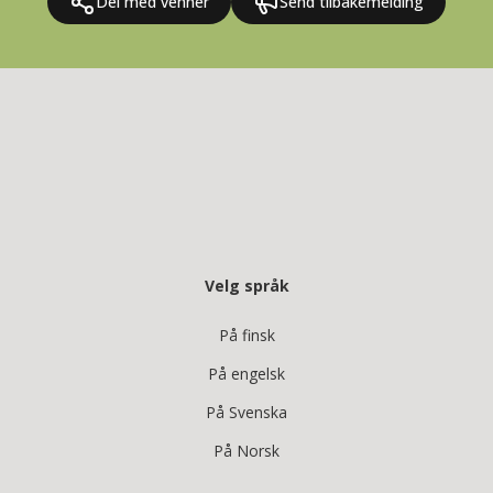
Del med venner
Send tilbakemelding
Velg språk
På finsk
På engelsk
På Svenska
På Norsk