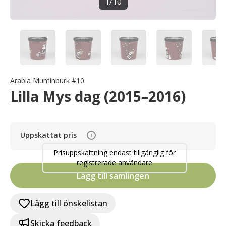
1
/
10
Arabia Muminburk #10
Lilla Mys dag (2015–2016)
Uppskattat pris
i
Prisuppskattning endast tillgänglig för
registrerade användare
Lägg till samlingen
Lägg till önskelistan
Skicka feedback