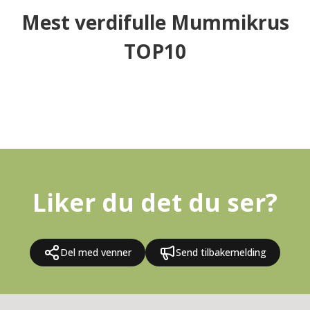
Mest verdifulle Mummikrus
TOP10
Liker du det du ser?
Del med venner
Send tilbakemelding