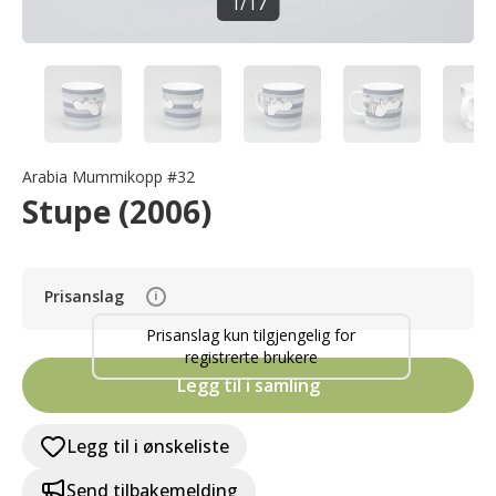
1
/
17
Arabia Mummikopp #32
Stupe (2006)
Prisanslag
i
Prisanslag kun tilgjengelig for
registrerte brukere
Legg til i samling
Legg til i ønskeliste
Send tilbakemelding