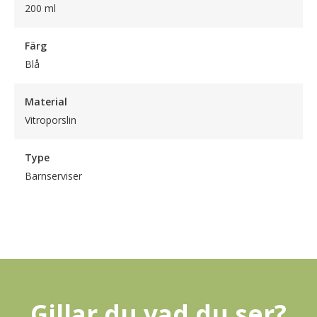
200 ml
Färg
Blå
Material
Vitroporslin
Type
Barnserviser
Gillar du vad du ser?