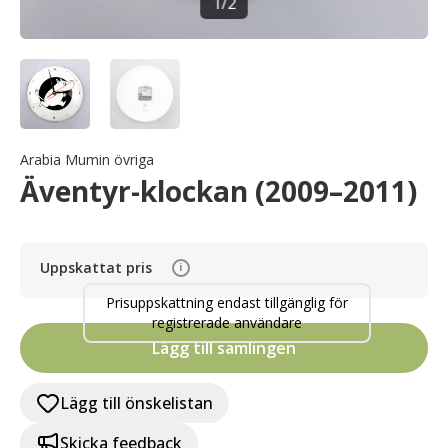
1
/
2
Arabia Mumin övriga
Äventyr-klockan (2009–2011)
Uppskattat pris
i
Prisuppskattning endast tillgänglig för
registrerade användare
Lägg till samlingen
Lägg till önskelistan
Skicka feedback