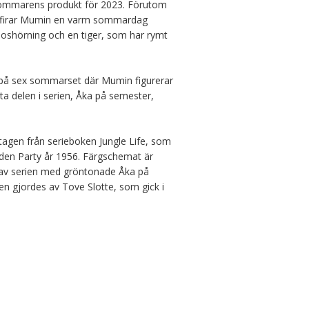
sommarens produkt för 2023. Förutom 
 år firar Mumin en varm sommardag 
oshörning och en tiger, som har rymt 
 på sex sommarset där Mumin figurerar 
ta delen i serien, Åka på semester, 
tagen från serieboken Jungle Life, som 
en Party år 1956. Färgschemat är 
a av serien med gröntonade Åka på 
en gjordes av Tove Slotte, som gick i 