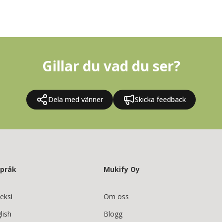
Gillar du vad du ser?
Dela med vänner
Skicka feedback
språk
Mukify Oy
eksi
Om oss
lish
Blogg