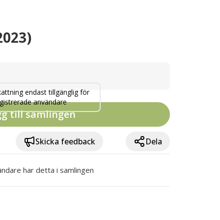
2023)
attning endast tillgänglig för
gistrerade användare
g till samlingen
Skicka feedback
Dela
ndare har detta i samlingen