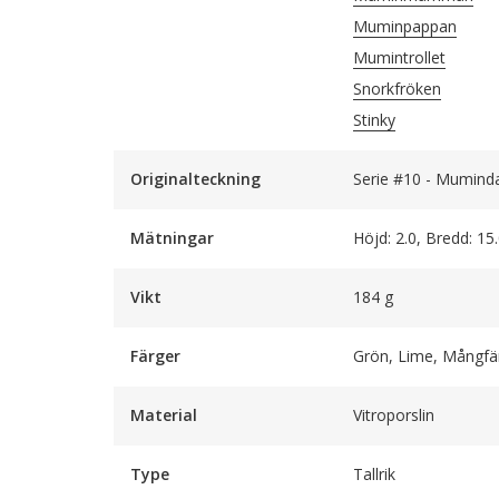
Muminpappan
Mumintrollet
Snorkfröken
Stinky
Originalteckning
Serie #10 - Muminda
Mätningar
Höjd: 2.0, Bredd: 15
Vikt
184 g
Färger
Grön, Lime, Mångfä
Material
Vitroporslin
Type
Tallrik