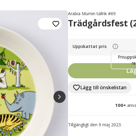
Arabia Mumin tallrik #69
Trädgårdsfest (
Uppskattat pris
i
Prisuppsk
re
Läg
Lägg till önskelistan
100+
anvä
Tillgängligt den 9 maj 2023.
