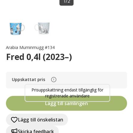
1
/
2
Arabia Muminmugg #134
Fred 0,4l (2023–)
Uppskattat pris
i
Prisuppskattning endast tillgänglig för
registrerade användare
Lägg till samlingen
Lägg till önskelistan
Skicka feedback