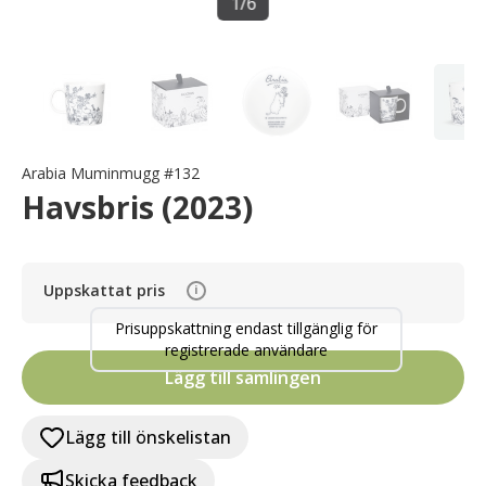
1
/
6
Arabia Muminmugg #132
Havsbris (2023)
Uppskattat pris
i
Prisuppskattning endast tillgänglig för
registrerade användare
Lägg till samlingen
Lägg till önskelistan
Skicka feedback